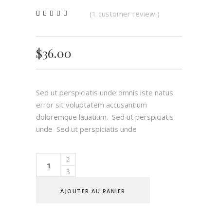
(
1
customer review )
Noté
1
4.00
sur 5
basé
sur
$
36.00
notation
client
Sed ut perspiciatis unde omnis iste natus
error sit voluptatem accusantium
doloremque lauatium. Sed ut perspiciatis
unde Sed ut perspiciatis unde
Easy
Meal
quantity
AJOUTER AU PANIER