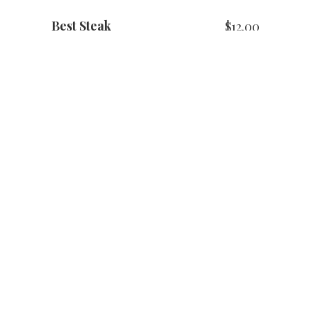
Best Steak
$
12.00
Note
5.00
sur 5
AJOUTER AU PANIER
Tomato Salad
$
11.00