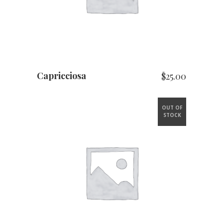
Capricciosa
$
25.00
OUT OF
STOCK
LIRE LA SUITE